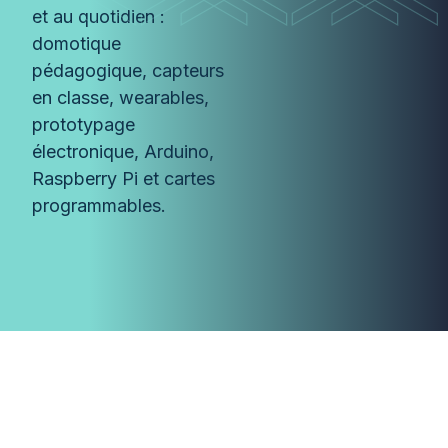
et au quotidien :
domotique
pédagogique, capteurs
en classe, wearables,
prototypage
électronique, Arduino,
Raspberry Pi et cartes
programmables.