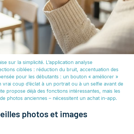
 sur la simplicité. L’application analyse
tions ciblées : réduction du bruit, accentuation des
 pensée pour les débutants : un bouton « améliorer »
 vrai coup d’éclat à un portrait ou à un selfie avant de
ite propose déjà des fonctions intéressantes, mais les
 de photos anciennes – nécessitent un achat in-app.
ieilles photos et images