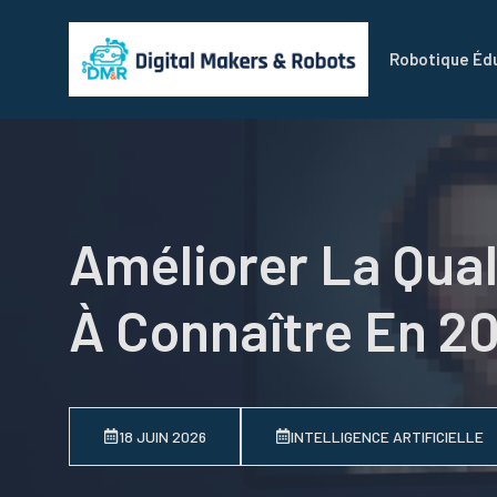
Aller
au
Robotique Éd
contenu
Améliorer La Quali
À Connaître En 2
18 JUIN 2026
INTELLIGENCE ARTIFICIELLE