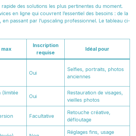
 rapide des solutions les plus pertinentes du moment.
ices en ligne qui couvrent l’essentiel des besoins : de la
, en passant par l’upscaling professionnel. Le tableau ci-
Inscription
n max
Idéal pour
requise
Selfies, portraits, photos
Oui
anciennes
 (limitée
Restauration de visages,
Oui
vieilles photos
Retouche créative,
ersion
Facultative
défloutage
Réglages fins, usage
levée)
Non