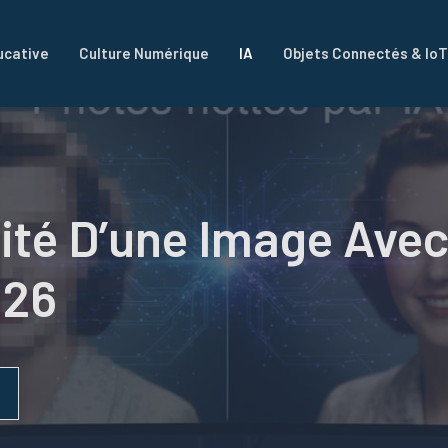
ucative
Culture Numérique
IA
Objets Connectés & IoT
té D’une Image Avec L
026