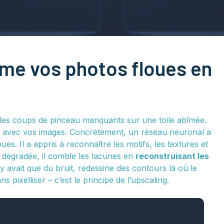
rme vos photos floues en
 les coups de pinceau manquants sur une toile abîmée.
ielle avec vos images. Concrètement, un réseau neuronal a
ues. Il a appris à reconnaître les motifs, les textures et
 dégradée, il comble les lacunes en
reconstruisant les
 n’y avait que du bruit, redessine des contours là où le
s pixelliser – c’est le principe de l’upscaling.