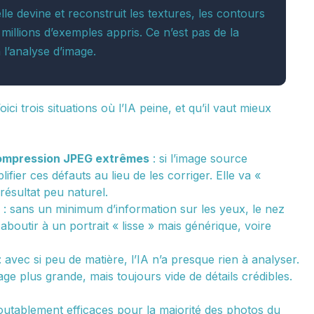
lle devine et reconstruit les textures, les contours
 millions d’exemples appris. Ce n’est pas de la
l’analyse d’image.
ci trois situations où l’IA peine, et qu’il vaut mieux
 compression JPEG extrêmes
: si l’image source
ifier ces défauts au lieu de les corriger. Elle va «
 résultat peu naturel.
: sans un minimum d’information sur les yeux, le nez
aboutir à un portrait « lisse » mais générique, voire
: avec si peu de matière, l’IA n’a presque rien à analyser.
 plus grande, mais toujours vide de détails crédibles.
doutablement efficaces pour la majorité des photos du