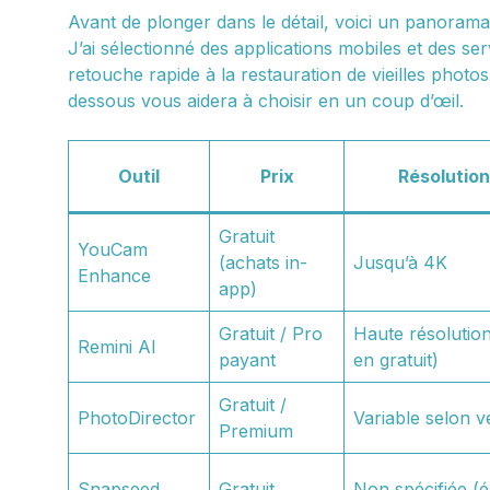
Avant de plonger dans le détail, voici un panorama
J’ai sélectionné des applications mobiles et des serv
retouche rapide à la restauration de vieilles photos
dessous vous aidera à choisir en un coup d’œil.
Outil
Prix
Résolutio
Gratuit
YouCam
(achats in-
Jusqu’à 4K
Enhance
app)
Gratuit / Pro
Haute résolution
Remini AI
payant
en gratuit)
Gratuit /
PhotoDirector
Variable selon v
Premium
Snapseed
Gratuit
Non spécifiée (é