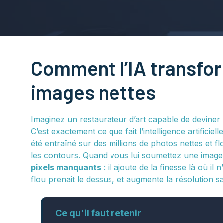
Comment l’IA transfo
images nettes
Imaginez un restaurateur d’art capable de deviner
C’est exactement ce que fait l’intelligence artific
été entraîné sur des millions de photos nettes et flo
les contours. Quand vous lui soumettez une image
pixels manquants
: il ajoute de la finesse là où il
flou prenait le dessus, et augmente la résolution san
Ce qu'il faut retenir