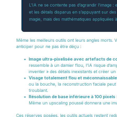
L’IA ne se contente pas d’agrandir l’image : e
et les détails disparus en s’appuyant sur des
magie, mais des mathématiques appliquées à 
Même les meilleurs outils ont leurs angles morts. Voi
anticiper pour ne pas être déçu :
Image ultra-pixelisée avec artefacts de
ressemble à un damier flou, l’IA risque d’ampl
inventer » des détails inexistants et créer un
Visage totalement flou et méconnaissable
ou la bouche, la reconstruction faciale peut 
troublant.
Résolution de base inférieure à 100 pixels
Même un upscaling poussé donnera une image
Ces réserves posées, les outils actuels restent re