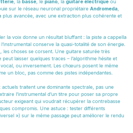
tterie
, la
basse
, le
piano
, la
guitare électrique
ou
puie sur le réseau neuronal propriétaire
Andromeda
,
a plus avancée, avec une extraction plus cohérente et
 la voix donne un résultat bluffant : la piste a cappella
’instrumental conserve la quasi-totalité de son énergie.
, les choses se corsent. Une guitare saturée très
 peut laisser quelques traces – l’algorithme hésite et
m vocal, ou inversement. Les chœurs posent le même
mme un bloc, pas comme des pistes indépendantes.
ux actuels traitent une dominante spectrale, pas une
traire l’instrumental d’un titre pour poser sa propre
cteur exigeant qui voudrait récupérer la contrebasse
elques compromis. Une astuce : tester différents
iversel ») sur le même passage peut améliorer le rendu