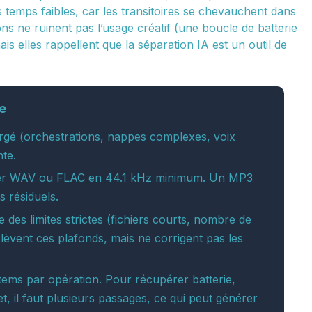
 temps faibles, car les transitoires se chevauchent dans
s ne ruinent pas l’usage créatif (une boucle de batterie
ais elles rappellent que la séparation IA est un outil de
te
rgé (orchestrations, nappes complexes, voix
nte.
chier WAV ou FLAC en 44.1 kHz minimum. Un MP3
s résiduels.
e des limites strictes (fichiers courts, nombre de
 lèvent ces plafonds, mais ne corrigent pas les
 stems par opération. Pour récupérer batterie,
t, il faut plusieurs passages, ce qui peut générer