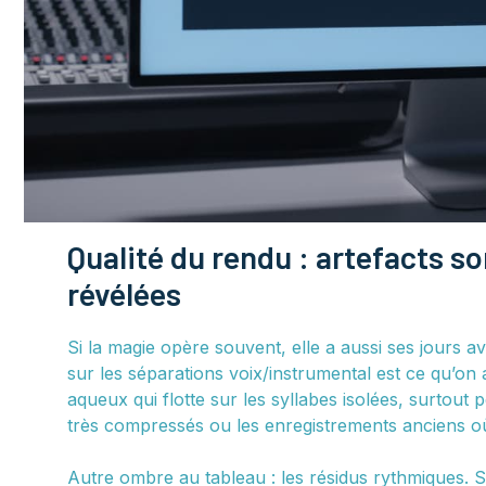
Qualité du rendu : artefacts s
révélées
Si la magie opère souvent, elle a aussi ses jours a
sur les séparations voix/instrumental est ce qu’on a
aqueux qui flotte sur les syllabes isolées, surtout
très compressés ou les enregistrements anciens où 
Autre ombre au tableau : les résidus rythmiques. Sur