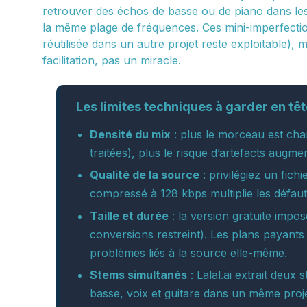
retrouver des échos de basse ou de piano dans les
la même plage de fréquences. Ces mini-imperfection
réutilisée dans un autre projet reste exploitable), m
facilitation, pas un miracle.
Les limites techniques à garder en tê
Densité du mix
: plus le morceau est cha
traitées), plus le risque d’artefacts augme
Qualité de la source
: privilégiez un fi
compressé à 128 kbps multiplie les défaut
Taille et durée
: la version gratuite impos
conversions restreint). Les plans payants
problèmes liés à la source elle-même.
Stems simultanés
: Lalal.ai extrait deux
basse, voix et guitare dans un même proje