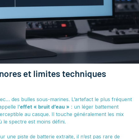
onores et limites techniques
vec… des bulles sous-marines. L’artefact le plus fréquent
ppelle l’
effet « bruit d’eau »
: un léger battement
 perceptible au casque. Il touche généralement les mix
le spectre est moins défini.
 une piste de batterie extraite, il n’est pas rare de