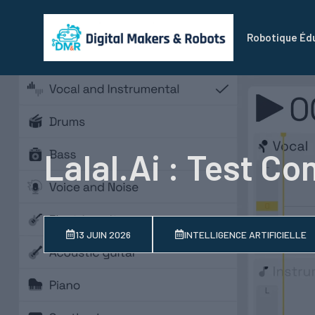
Aller
au
Robotique Éd
contenu
Lalal.ai : Test Co
13 JUIN 2026
INTELLIGENCE ARTIFICIELLE