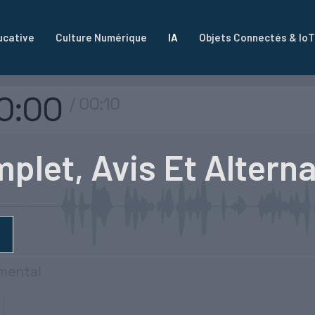
ucative
Culture Numérique
IA
Objets Connectés & IoT
mplet, Avis Et Altern