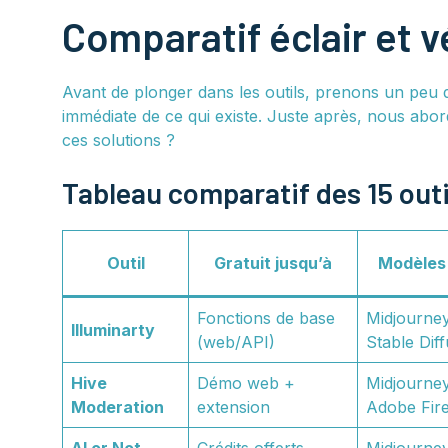
Comparatif éclair et vé
Avant de plonger dans les outils, prenons un peu
immédiate de ce qui existe. Juste après, nous abor
ces solutions ?
Tableau comparatif des 15 outi
Outil
Gratuit jusqu’à
Modèles 
Fonctions de base
Midjourne
Illuminarty
(web/API)
Stable Dif
Hive
Démo web +
Midjourney
Moderation
extension
Adobe Fire
AI or Not
Crédits offerts
Midjourney