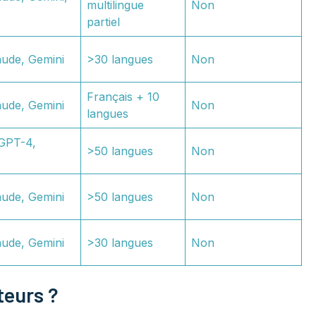
multilingue
Non
partiel
aude, Gemini
>30 langues
Non
Français + 10
aude, Gemini
Non
langues
GPT-4,
>50 langues
Non
aude, Gemini
>50 langues
Non
aude, Gemini
>30 langues
Non
teurs ?