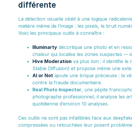
différente
La détection visuelle obéit à une logique radicaleme
matière même de l’image : les pixels, le bruit numé
Voici les principaux outils à connaître :
Illuminarty
décortique une photo et en resso
chaleur qui localise les zones suspectes — 
Hive Moderation
va plus loin : il identifie
Stable Diffusion) et propose même une extens
AI or Not
ajoute une brique précieuse : la vér
contre la fraude documentaire.
Real Photo Inspector
, une pépite francoph
photographe professionnel, il analyse les ar
quotidienne d’environ 10 analyses.
Ces outils ne sont pas infaillibles face aux deepfak
compressées ou retouchées leur posent problème. M