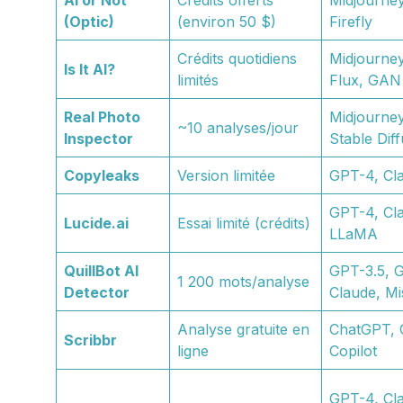
(Optic)
(environ 50 $)
Firefly
Crédits quotidiens
Midjourney
Is It AI?
limités
Flux, GAN
Real Photo
Midjourne
~10 analyses/jour
Inspector
Stable Dif
Copyleaks
Version limitée
GPT-4, Cl
GPT-4, Cla
Lucide.ai
Essai limité (crédits)
LLaMA
QuillBot AI
GPT-3.5, 
1 200 mots/analyse
Detector
Claude, Mi
Analyse gratuite en
ChatGPT, 
Scribbr
ligne
Copilot
GPT-4, Cla