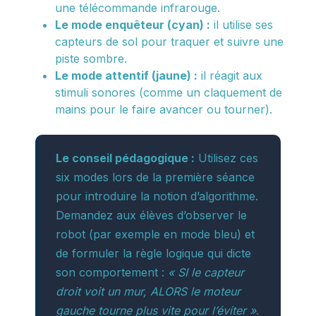
une télécommande infrarouge.
Le mode enquêteur (cyan) :
il utilise ses
capteurs de sol pour traquer et suivre une
piste sombre.
Le mode attentif (jaune) :
il réagit aux
stimuli sonores (comme un claquement de
mains pour le faire avancer ou tourner).
Le conseil pédagogique :
Utilisez ces
six modes lors de la première séance
pour introduire la notion d’algorithme.
Demandez aux élèves d’observer le
robot (par exemple en mode bleu) et
de formuler la règle logique qui dicte
son comportement :
« SI le capteur
droit voit un mur, ALORS le moteur
gauche tourne plus vite pour l’éviter »
.