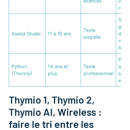
avancés
varia
condi
Synt
gesti
Texte
Aseba Studio
11 à 15 ans
d’év
simplifié
valeu
brut
Prép
Python
14 ans et
Texte
aux f
(Thonny)
plus
professionnel
scien
et NS
Thymio 1, Thymio 2,
Thymio AI, Wireless :
faire le tri entre les