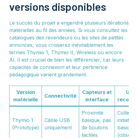
versions disponibles
Le succès du projet a engendré plusieurs itérations
matérielles au fil des années. Si vous consultez les
catalogues des revendeurs ou les sites de petites
annonces, vous croiserez inévitablement les
termes Thymio 1, Thymio II, Wireless ou encore
AI. Il est crucial de bien les différencier, car leurs
capacités de connexion et leur pertinence
pédagogique varient grandement.
Version
Capteurs et
Usa
Connectivité
matérielle
interface
recomm
Proximité
Collectio
Thymio 1
Câble USB
basique, pas
initiation
(Prototype)
uniquement
de boutons
basique
tactiles
(obsolèt