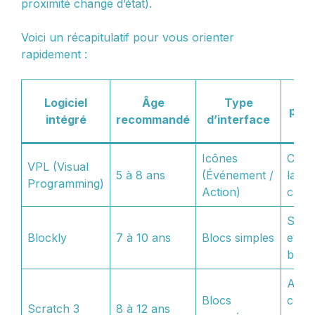
proximité change d’état).
Voici un récapitulatif pour vous orienter
rapidement :
Ob
Logiciel
Âge
Type
péd
intégré
recommandé
d’interface
pr
Icônes
Comp
VPL (Visual
5 à 8 ans
(Événement /
la re
Programming)
Action)
cause
Séqu
Blockly
7 à 10 ans
Blocs simples
et pr
bouc
Algo
Blocs
comp
Scratch 3
8 à 12 ans