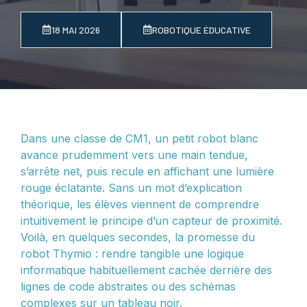
18 MAI 2026
ROBOTIQUE ÉDUCATIVE
Dans une classe de CM1, un petit robot blanc
avance prudemment vers une main tendue,
s’arrête net, puis recule en affichant une lumière
rouge éclatante. Sans un mot d’explication
théorique, les élèves viennent de comprendre
intuitivement le principe d’un capteur de proximité.
Voilà, en quelques secondes, la promesse du
robot Thymio : rendre tangible une logique
informatique habituellement cachée derrière des
lignes de code abstraites ou des schémas
complexes sur un tableau noir.