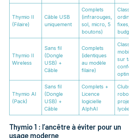
Complets
Classe a
Thymio II
Câble USB
(infrarouges,
ordinate
(Filaire)
uniquement
sol, micro, 5
fixes, pet
boutons)
budget
Classe
Sans fil
Complets
mobile, 
Thymio II
(Dongle
(identiques
sur table
Wireless
USB) +
au modèle
confort
Câble
filaire)
optimal
Sans fil
Complets +
Clubs
Thymio AI
(Dongle
Licence
robotiqu
(Pack)
USB) +
logicielle
projets 
Câble
AlphAI
lycée
Thymio 1 : l’ancêtre à éviter pour un
usage moderne