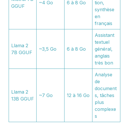
~4 Go
6 à 8 Go
tion,
GGUF
synthèse
en
français
Assistant
textuel
Llama 2
~3,5 Go
6 à 8 Go
général,
7B GGUF
anglais
très bon
Analyse
de
document
Llama 2
~7 Go
12 à 16 Go
s, tâches
13B GGUF
plus
complexe
s