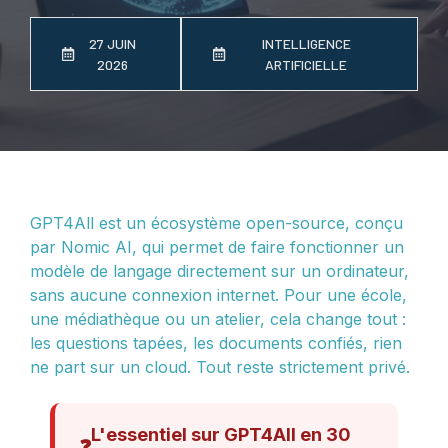
27 JUIN
INTELLIGENCE
2026
ARTIFICIELLE
GPT4All est un écosystème open-source, conçu
par Nomic AI, qui permet de faire fonctionner un
modèle de langage directement sur un ordinateur,
sans aucune connexion internet. Pour une école,
une médiathèque ou un atelier, cela change tout :
les questions tapées, les documents confiés, rien
ne part sur un cloud. Tout reste strictement privé.
L'essentiel sur GPT4All en 30
❓