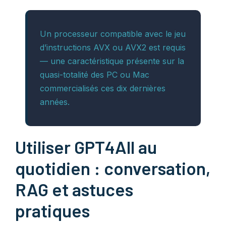
Un processeur compatible avec le jeu
d’instructions AVX ou AVX2 est requis
— une caractéristique présente sur la
quasi-totalité des PC ou Mac
commercialisés ces dix dernières
années.
Utiliser GPT4All au
quotidien : conversation,
RAG et astuces
pratiques