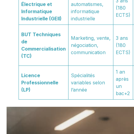
3 ans
Électrique et
automatismes,
(180
Informatique
informatique
ECTS)
Industrielle (GEII)
industrielle
BUT Techniques
Marketing, vente,
3 ans
de
négociation,
(180
Commercialisation
communication
ECTS)
(TC)
1 an
Licence
Spécialités
après
Professionnelle
variables selon
un
(LP)
l’année
bac+2