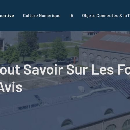
ucative
Culture Numérique
IA
Objets Connectés & IoT
Tout Savoir Sur Les F
Avis