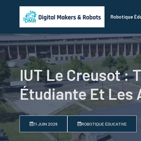
Aller
au
Robotique Éd
contenu
IUT Le Creusot : 
Étudiante Et Les 
11 JUIN 2026
ROBOTIQUE ÉDUCATIVE